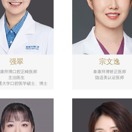
强翠
宗文逸
康拜博口腔正畸医师
泰康拜博矫正医师
主治医生
隐适美认证医师
通大学口腔医学硕士、博士