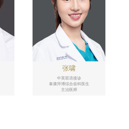
张啸
中英双语接诊
泰康拜博综合齿科医生
主治医师