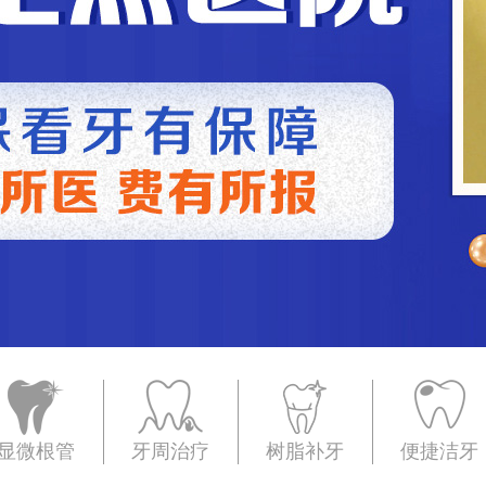
显微根管
牙周治疗
树脂补牙
便捷洁牙