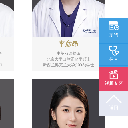
预约
李彦昂
长
中英双语接诊
挂号
北京大学口腔正畸学硕士
师
新西兰奥克兰大学(UOA)学士
视频专区
返回