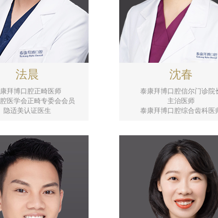
法晨
沈春
康拜博口腔正畸医师
泰康拜博口腔信尔门诊院
腔医学会正畸专委会会员
主治医师
隐适美认证医生
泰康拜博口腔综合齿科医