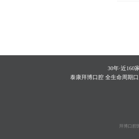
30年·近160
泰康拜博口腔 全生命周期
拜博口腔