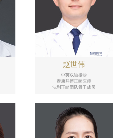
赵世伟
中英双语接诊
泰康拜博正畸医师
沈刚正畸团队骨干成员