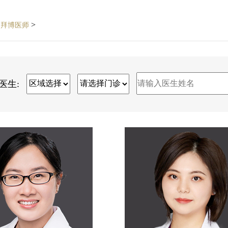
>
>
拜博医师
医生: