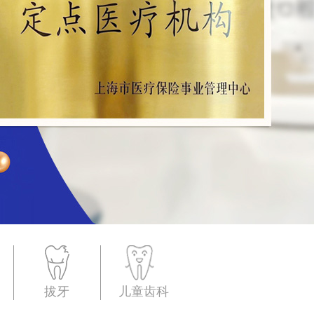
拔牙
儿童齿科