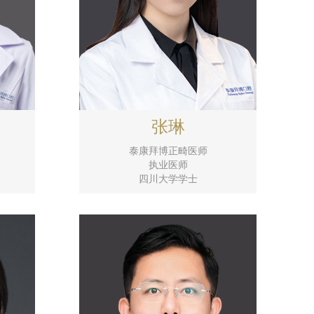
张琳
泰康拜博正畸医师
执业医师
四川大学学士