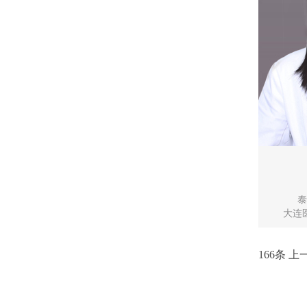
泰
大连
166条
上