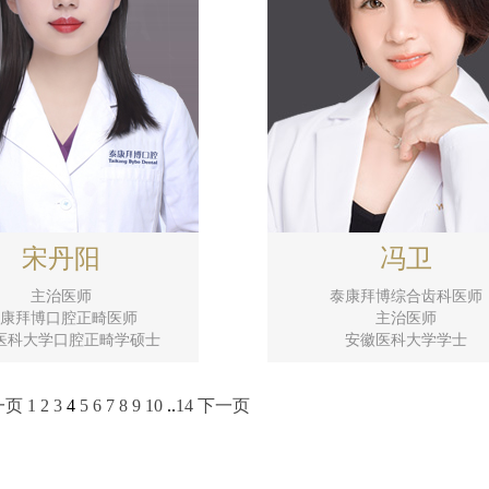
宋丹阳
冯卫
主治医师
泰康拜博综合齿科医师
康拜博口腔正畸医师
主治医师
医科大学口腔正畸学硕士
安徽医科大学学士
一页
1
2
3
4
5
6
7
8
9
10
..
14
下一页